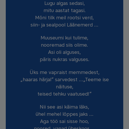
Lugu algas sedasi,
mitu aastat tagasi.
Mõni tilk meil rootsi verd,
siin- ja sealpool Läänemerd …
Muuseumi kui tulime,
nooremad siis olime.
Asi oli alguses,
päris nukras valguses.
Üks me vapraist memmedest,
„haaras härjal“ sarvedest …„Teeme ise
näituse,
teised tehku vaatused!“
Nii see asi käima läks,
ühel mehel lõppes jaks …
Aga töö sai sisse hoo,
noored, vanad üheskoos …