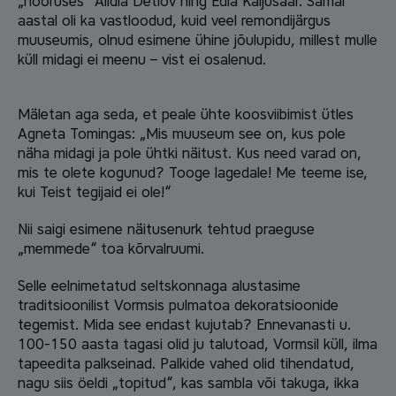
„nooruses“ Alidia Detlov ning Edla Kaljusaar. Samal
aastal oli ka vastloodud, kuid veel remondijärgus
muuseumis, olnud esimene ühine jõulupidu, millest mulle
küll midagi ei meenu – vist ei osalenud.
Mäletan aga seda, et peale ühte koosviibimist ütles
Agneta Tomingas: „Mis muuseum see on, kus pole
näha midagi ja pole ühtki näitust. Kus need varad on,
mis te olete kogunud? Tooge lagedale! Me teeme ise,
kui Teist tegijaid ei ole!“
Nii saigi esimene näitusenurk tehtud praeguse
„memmede“ toa kõrvalruumi.
Selle eelnimetatud seltskonnaga alustasime
traditsioonilist Vormsis pulmatoa dekoratsioonide
tegemist. Mida see endast kujutab? Ennevanasti u.
100-150 aasta tagasi olid ju talutoad, Vormsil küll, ilma
tapeedita palkseinad. Palkide vahed olid tihendatud,
nagu siis öeldi „topitud“, kas sambla või takuga, ikka