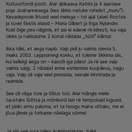
Kultuurifondi poolt. Alar abikaasa Katrini ja 4 aastase
poja Joahannesega (kes tikkis natuke rohelist „muru“).
Kevadepoole liitusid veel meiega – tol ajal talvel Rootsis
ja suvel Eestis elasid – Maria Gilbert ja Inga Nylander.
Kuid õige pea nägime, et asi ei edene nii kiiresti, kui vaja
oleks ja hakkasime 2 korral nädalas „tööl“ käima!
Ikka näis, et aega napib. Vaip pidi ju valmis olema 5.
maiks 2002. Leppisimegi kokku, et tuleme tikkima siis,
kui kellelgi aega on – kasvõi iga päev! Ja nii see vaip
valmis saigi, 2 nädalat enne esitlemise kuupäeva, nagu
vaja. Vaip oli vaja veel pressida, seinale kinnitada ja
raamida.
See oli väga tore ja lõbus töö. Alar mängis meile
taustaks lõõtsa ja mõnikord lasi nii tempokaid lugusid,
et pidin armu paluma, et ta hoogu maha võtaks, me ei
jõua järele ja torkame nõelaga sõrme!
Ja siis see suur päev, kulminatsioon, tuligi.