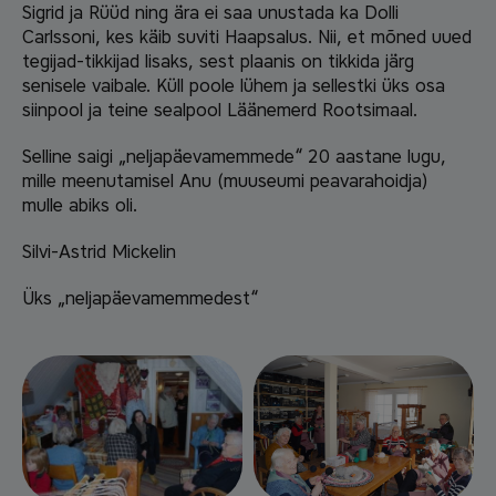
Sigrid ja Rüüd ning ära ei saa unustada ka Dolli
Carlssoni, kes käib suviti Haapsalus. Nii, et mõned uued
tegijad-tikkijad lisaks, sest plaanis on tikkida järg
senisele vaibale. Küll poole lühem ja sellestki üks osa
siinpool ja teine sealpool Läänemerd Rootsimaal.
Selline saigi „neljapäevamemmede“ 20 aastane lugu,
mille meenutamisel Anu (muuseumi peavarahoidja)
mulle abiks oli.
Silvi-Astrid Mickelin
Üks „neljapäevamemmedest“