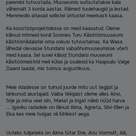
paremini tutvustada. Muuseumis suitsutatakse kala
vähemalt 3 korda aastas. Räimed tuulehaugid ja lestad.
Memmedki aitavad sellistel üritustel meelsasti kaasa.
Ka koostööprojektidesse on meid kaasatud. Oleme
käinud mitmeid kordi Soomes Turu Käsitöömuuseumi
käsitöönädalatel oma oskusi tutvustamas. Ka Wasa
lähedal olevasse Stundarsi vabaõhumuuseumisse võeti
meid kaasa. Sel suvel käisid Stundarsi muuseumi
käsitöömeistrid meil külas ja osalesid ka Haapsalu Valge
Daami laadal, mis toimus augustikuus.
Meie ridadesse on tulnud juurde mitu uut tegijat ja
lahkunud alustajaid. Vaiba tikkijaist oleme alles Aino,
Sirje ja mina veel siin, Mariat ja Ingat näeb nüüd harva
… Igaviku radadele on läinud Alma, Agneta, Silvi-Ellen ja
Elsa kes meie hulgas oli lühikest aega.
Uuteks tulijateks on Alma tütar Ene, Anu Vormsilt, Aili,