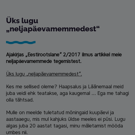
Üks lugu
„neljapäevamemmedest“
Ajakirjas „Eestirootslane“ 2/2017 ilmus artikkel meie
neljapäevamemmede tegemistest.
Üks lugu „neljapäevamemmedest“.
Kes me sellised oleme? Haapsalus ja Läänemaal meid
juba veidi ehk teatakse, aga kaugemal … Ega me tahagi
olla tähtsad.
Mulle on meelde tuletatud mõningaid kuupäevi ja
aastaaegu, mis mul kahjuks üldse meeles ei püsi. Lugu
algas juba 20 aastat tagasi, minu mäletamist mööda
umbes nii.