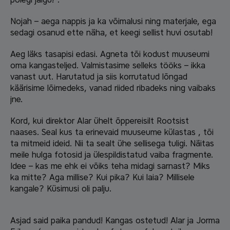
Nojah – aega nappis ja ka võimalusi ning materjale, ega
sedagi osanud ette näha, et keegi sellist huvi osutab!
Aeg läks tasapisi edasi. Agneta tõi kodust muuseumi
oma kangasteljed. Valmistasime selleks tööks – ikka
vanast uut. Harutatud ja siis korrutatud lõngad
käärisime lõimedeks, vanad riided ribadeks ning vaibaks
jne.
Kord, kui direktor Alar ühelt õppereisilt Rootsist
naases. Seal kus ta erinevaid muuseume külastas , tõi
ta mitmeid ideid. Nii ta sealt ühe sellisega tuligi. Näitas
meile hulga fotosid ja ülespildistatud vaiba fragmente.
Idee – kas me ehk ei võiks teha midagi sarnast? Miks
ka mitte? Aga millise? Kui pika? Kui laia? Millisele
kangale? Küsimusi oli palju.
Asjad said paika pandud! Kangas ostetud! Alar ja Jorma