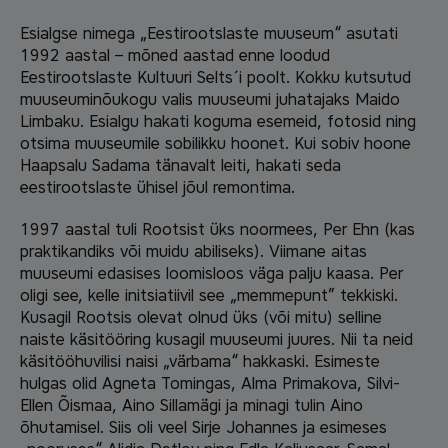
Esialgse nimega „Eestirootslaste muuseum“ asutati
1992 aastal – mõned aastad enne loodud
Eestirootslaste Kultuuri Selts´i poolt. Kokku kutsutud
muuseuminõukogu valis muuseumi juhatajaks Maido
Limbaku. Esialgu hakati koguma esemeid, fotosid ning
otsima muuseumile sobilikku hoonet. Kui sobiv hoone
Haapsalu Sadama tänavalt leiti, hakati seda
eestirootslaste ühisel jõul remontima.
1997 aastal tuli Rootsist üks noormees, Per Ehn (kas
praktikandiks või muidu abiliseks). Viimane aitas
muuseumi edasises loomisloos väga palju kaasa. Per
oligi see, kelle initsiatiivil see „memmepunt” tekkiski.
Kusagil Rootsis olevat olnud üks (või mitu) selline
naiste käsitööring kusagil muuseumi juures. Nii ta neid
käsitööhuvilisi naisi „värbama“ hakkaski. Esimeste
hulgas olid Agneta Tomingas, Alma Primakova, Silvi-
Ellen Õismaa, Aino Sillamägi ja minagi tulin Aino
õhutamisel. Siis oli veel Sirje Johannes ja esimeses