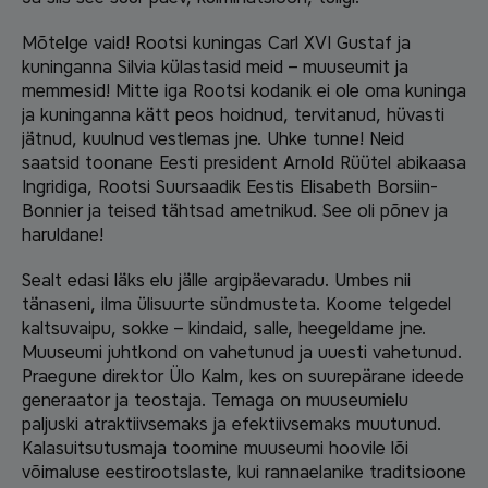
Mõtelge vaid! Rootsi kuningas Carl XVI Gustaf ja
kuninganna Silvia külastasid meid – muuseumit ja
memmesid! Mitte iga Rootsi kodanik ei ole oma kuninga
ja kuninganna kätt peos hoidnud, tervitanud, hüvasti
jätnud, kuulnud vestlemas jne. Uhke tunne! Neid
saatsid toonane Eesti president Arnold Rüütel abikaasa
Ingridiga, Rootsi Suursaadik Eestis Elisabeth Borsiin-
Bonnier ja teised tähtsad ametnikud. See oli põnev ja
haruldane!
Sealt edasi läks elu jälle argipäevaradu. Umbes nii
tänaseni, ilma ülisuurte sündmusteta. Koome telgedel
kaltsuvaipu, sokke – kindaid, salle, heegeldame jne.
Muuseumi juhtkond on vahetunud ja uuesti vahetunud.
Praegune direktor Ülo Kalm, kes on suurepärane ideede
generaator ja teostaja. Temaga on muuseumielu
paljuski atraktiivsemaks ja efektiivsemaks muutunud.
Kalasuitsutusmaja toomine muuseumi hoovile lõi
võimaluse eestirootslaste, kui rannaelanike traditsioone