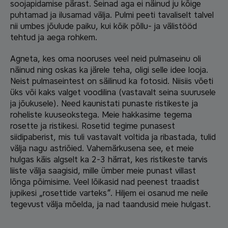
soojapidamise pärast. Seinad aga ei näinud ju kõige
puhtamad ja ilusamad välja. Pulmi peeti tavaliselt talvel
nii umbes jõulude paiku, kui kõik põllu- ja välistööd
tehtud ja aega rohkem.
Agneta, kes oma nooruses veel neid pulmaseinu oli
näinud ning oskas ka järele teha, oligi selle idee looja.
Neist pulmaseintest on säilinud ka fotosid. Niisiis võeti
üks või kaks valget voodilina (vastavalt seina suurusele
ja jõukusele). Need kaunistati punaste ristikeste ja
roheliste kuuseokstega. Meie hakkasime tegema
rosette ja ristikesi. Rosetid tegime punasest
siidipaberist, mis tuli vastavalt voltida ja ribastada, tulid
välja nagu astriõied. Vahemärkusena see, et meie
hulgas käis algselt ka 2-3 härrat, kes ristikeste tarvis
liiste välja saagisid, mille ümber meie punast villast
lõnga põimisime. Veel lõikasid nad peenest traadist
jupikesi „rosettide varteks“. Hiljem ei osanud me neile
tegevust välja mõelda, ja nad taandusid meie hulgast.