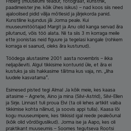
Friberg (muuseumi teadur, fotograaf, kunstnik,
paadimeister jne. kõik ühes isikus) – nad koos siis need
ajaloolised pidid välja mõtlesid ja järjekorda panid.
Kunstiline kujundus jäi Jorma peale. Kui
muuseumitöötajad Margit ja Anu olid kanga servad ära
pilutanud, võis töö alata. Nii ta siis 3 m korraga meile
ette joonistas neid figuure ja tegelasi kangale (rohkem
korraga ei saanud, oleks ära kustunud).
Töödega alustasime 2001 aasta novembris – ikka
neljapäeviti. Algul tikkisime kontuurid üle, et ära ei
kustuks ja siis hakkasime täitma kus vaja, nn. „liha
luudele kasvatama“.
Esimesed pisted tegi Alma! Ja kõik meie, kes kaasa
aitasime – Agnete, Aino ja mina (Silvi-Astrid), Silvi-Ellen
ja Sirje. Linnast tuli proua Elvi (ta oli lehes artiklit vaiba
tikkimise kohta näinud, ja soovis appi tulla). Kaasa lõi
kogu muuseumipere, kes tikkisid igal reede pealeõunal
(kõik olid võrdõiguslikud). Jorma ise ja Aapo, kes oli
praktikant muuseumis – Soomes tegutseva Rootsi