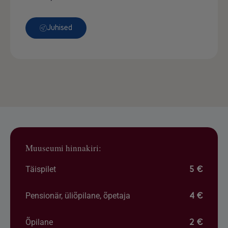
Juhised
Muuseumi hinnakiri:
Täispilet
5 €
Pensionär, üliõpilane, õpetaja
4 €
Õpilane
2 €