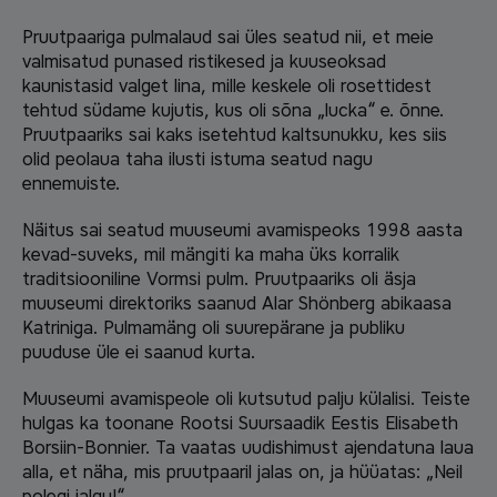
Pruutpaariga pulmalaud sai üles seatud nii, et meie
valmisatud punased ristikesed ja kuuseoksad
kaunistasid valget lina, mille keskele oli rosettidest
tehtud südame kujutis, kus oli sõna „lucka“ e. õnne.
Pruutpaariks sai kaks isetehtud kaltsunukku, kes siis
olid peolaua taha ilusti istuma seatud nagu
ennemuiste.
Näitus sai seatud muuseumi avamispeoks 1998 aasta
kevad-suveks, mil mängiti ka maha üks korralik
traditsiooniline Vormsi pulm. Pruutpaariks oli äsja
muuseumi direktoriks saanud Alar Shönberg abikaasa
Katriniga. Pulmamäng oli suurepärane ja publiku
puuduse üle ei saanud kurta.
Muuseumi avamispeole oli kutsutud palju külalisi. Teiste
hulgas ka toonane Rootsi Suursaadik Eestis Elisabeth
Borsiin-Bonnier. Ta vaatas uudishimust ajendatuna laua
alla, et näha, mis pruutpaaril jalas on, ja hüüatas: „Neil
polegi jalgu!“.